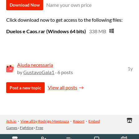
Name your own price
Download Now
Click download now to get access to the following files:
Duelos e Caos.rar (Windows 64 bits)
338 MB
Community
Ajuda necessaria
1y
by
GustavoGala1
· 6 posts
View all posts
Post a new topic
itch.io
·
View all by Rodrigo Mentouza
·
Report
·
Embed
Games
›
Fighting
›
Free